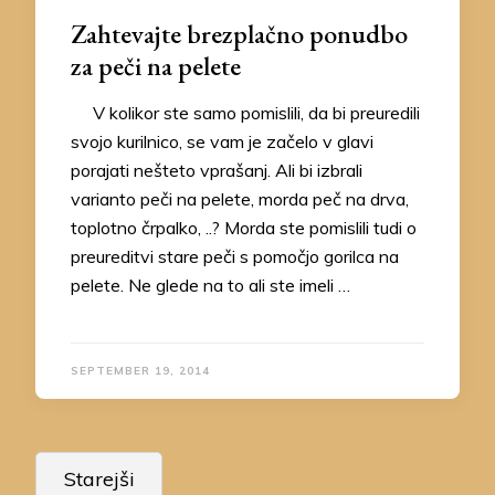
Zahtevajte brezplačno ponudbo
za peči na pelete
V kolikor ste samo pomislili, da bi preuredili
svojo kurilnico, se vam je začelo v glavi
porajati nešteto vprašanj. Ali bi izbrali
varianto peči na pelete, morda peč na drva,
toplotno črpalko, ..? Morda ste pomislili tudi o
preureditvi stare peči s pomočjo gorilca na
pelete. Ne glede na to ali ste imeli …
SEPTEMBER 19, 2014
Navigacija
Starejši