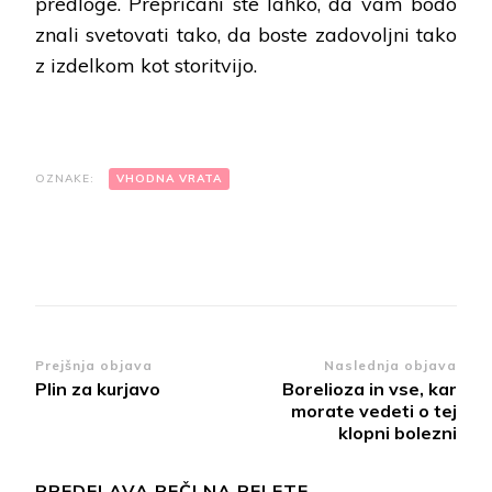
predloge. Prepričani ste lahko, da vam bodo
znali svetovati tako, da boste zadovoljni tako
z izdelkom kot storitvijo.
OZNAKE:
VHODNA VRATA
Navigacija
Prejšnja objava
Naslednja objava
Plin za kurjavo
Borelioza in vse, kar
objav
morate vedeti o tej
klopni bolezni
PREDELAVA PEČI NA PELETE