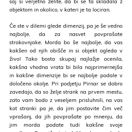
saj si verjetno želite, da bi se ta skladala z
objektom in okolico, v kateri je ta lociran.
Če ste v dilemi glede dimenzij, pa je še vedno
najbolje, da za nasvet povprašate
strokovnjake. Morda bo še najbolje, da vas
kakšen od njih obišče in si objekt ogleda v
živo! Tako bosta skupaj najlažje ocenila,
kakšna vhodna vrata bi bila najprimernejša
in kakšne dimenzije bi se najbolje podale v
določeno okolje. Pri podjetju Pirnar se dobro
zavedajo, da so želje strank na prvem mestu,
zato vam bodo z veseljem prisluhnili, na vas
kot stranki pa je, da jim postavite čim več
vprašanj, da jih povprašate po mnenju, da
jim morda podate tudi kakšne svoje