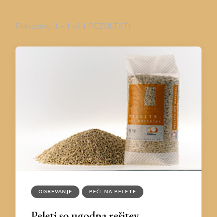
Prikazano: 1 - 1 of 1 REZULTATI
OGREVANJE
PEČI NA PELETE
Peleti so ugodna rešitev